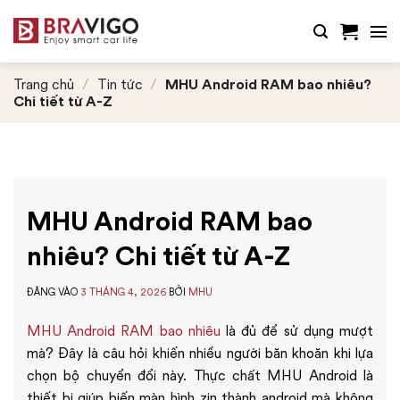
Bỏ
qua
nội
dung
Trang chủ
/
Tin tức
/
MHU Android RAM bao nhiêu?
Chi tiết từ A-Z
MHU Android RAM bao
nhiêu? Chi tiết từ A-Z
ĐĂNG VÀO
3 THÁNG 4, 2026
BỞI
MHU
MHU Android RAM bao nhiêu
là đủ để sử dụng mượt
mà? Đây là câu hỏi khiến nhiều người băn khoăn khi lựa
chọn bộ chuyển đổi này. Thực chất MHU Android là
thiết bị giúp biến màn hình zin thành android mà không