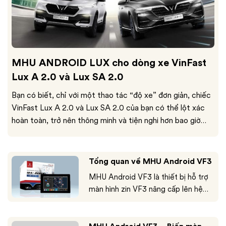
MHU ANDROID LUX cho dòng xe VinFast
Lux A 2.0 và Lux SA 2.0
Bạn có biết, chỉ với một thao tác “độ xe” đơn giản, chiếc
VinFast Lux A 2.0 và Lux SA 2.0 của bạn có thể lột xác
hoàn toàn, trở nên thông minh và tiện nghi hơn bao giờ
hết? Giải pháp độ màn hình Android cho VinFast Lux A 2.0
và Lux SA 2.0 không phải là thay thế...
Tổng quan về MHU Android VF3
MHU Android VF3 là thiết bị hỗ trợ
màn hình zin VF3 nâng cấp lên hệ
thống giải trí lên Android được tích
hợp trên dòng xe điện VF3 của
VinFast. Nó không chỉ mang đến