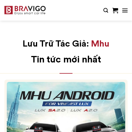
Bỏ
qua
nội
dung
Lưu Trữ Tác Giả:
Mhu
Tin tức mới nhất