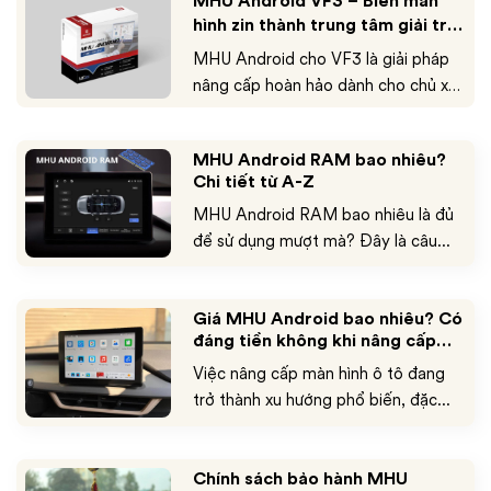
MHU Android VF3 – Biến màn
hình zin thành trung tâm giải trí
nhiều cải tiến đáng kể về hiệu năng,
hiện đại
giao diện người dùng và khả năng
MHU Android cho VF3 là giải pháp
kết nối thông minh. MHU Android
nâng cấp hoàn hảo dành cho chủ xe
Gen 2 không...
VinFast VF3, giúp biến màn hình zin
trở thành hệ thống giải trí và điều
MHU Android RAM bao nhiêu?
khiển thông minh hiện đại. Nếu bạn
Chi tiết từ A-Z
đang tìm kiếm một giải pháp độ xe
MHU Android RAM bao nhiêu là đủ
xịn xò cho xế VF3 thì đây chính là
để sử dụng mượt mà? Đây là câu...
bản nâng cấp đáng giá giúp...
Giá MHU Android bao nhiêu? Có
đáng tiền không khi nâng cấp
cho ô tô?
Việc nâng cấp màn hình ô tô đang
trở thành xu hướng phổ biến, đặc...
Chính sách bảo hành MHU